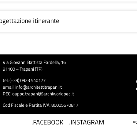
gettazione itinerante
Via Giovanni Battista Fardella, 16
91100 – Trapani (TP)
tel: (+39) 0923 540177
email: info@architettitrapani.it
PEC: oappc.trapani@archiworldpec.it
Cod Fiscale e Partita IVA: 80005670817
.FACEBOOK
.INSTAGRAM
©2