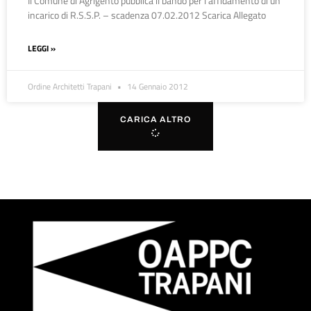
Il Comune di Agrigento pubblica il bando per l’affidamento di un
incarico di R.S.S.P. – scadenza 07.02.2012 Scarica Allegato
LEGGI »
Ordine Architetti Trapani
14 Gennaio 2012
CARICA ALTRO