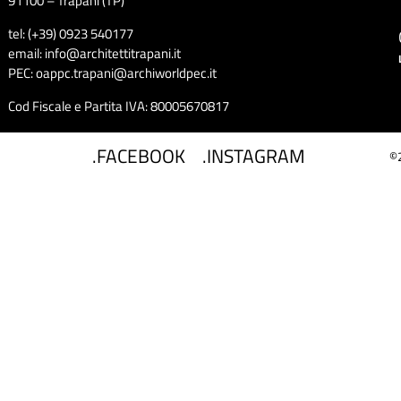
91100 – Trapani (TP)
tel: (+39) 0923 540177
email: info@architettitrapani.it
PEC: oappc.trapani@archiworldpec.it
Cod Fiscale e Partita IVA: 80005670817
.FACEBOOK
.INSTAGRAM
©2