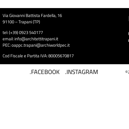
Via Giovanni Battista Fardella, 16
91100 – Trapani (TP)
tel: (+39) 0923 540177
email: info@architettitrapani.it
PEC: oappc.trapani@archiworldpec.it
Cod Fiscale e Partita IVA: 80005670817
.FACEBOOK
.INSTAGRAM
©2