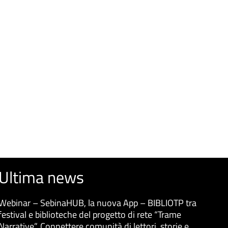
Ultima news
Webinar – SebinaHUB, la nuova App – BIBLIOTP tra
festival e biblioteche del progetto di rete “Trame
Narrative”. Connettere comunità di lettori, storie e