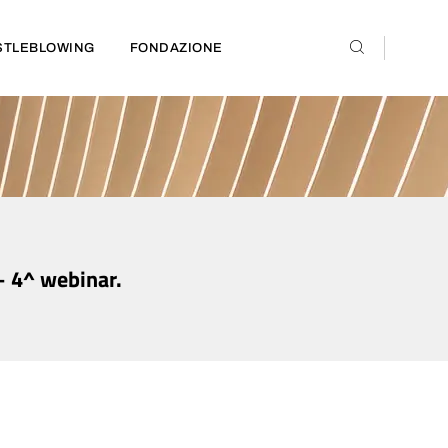
STLEBLOWING
FONDAZIONE
– 4^ webinar.