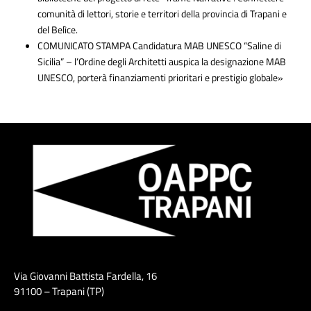
comunità di lettori, storie e territori della provincia di Trapani e
del Belìce.
COMUNICATO STAMPA Candidatura MAB UNESCO “Saline di
Sicilia” – l’Ordine degli Architetti auspica la designazione MAB
UNESCO, porterà finanziamenti prioritari e prestigio globale»
Via Giovanni Battista Fardella, 16
91100 – Trapani (TP)