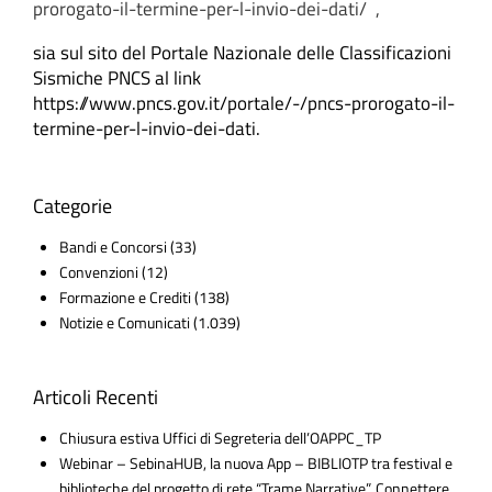
prorogato-il-termine-per-l-invio-dei-dati/ ,
sia sul sito del Portale Nazionale delle Classificazioni
Sismiche PNCS al link
https://www.pncs.gov.it/portale/-/pncs-prorogato-il-
termine-per-l-invio-dei-dati.
Categorie
Bandi e Concorsi
(33)
Convenzioni
(12)
Formazione e Crediti
(138)
Notizie e Comunicati
(1.039)
Articoli Recenti
Chiusura estiva Uffici di Segreteria dell’OAPPC_TP
Webinar – SebinaHUB, la nuova App – BIBLIOTP tra festival e
biblioteche del progetto di rete “Trame Narrative”. Connettere