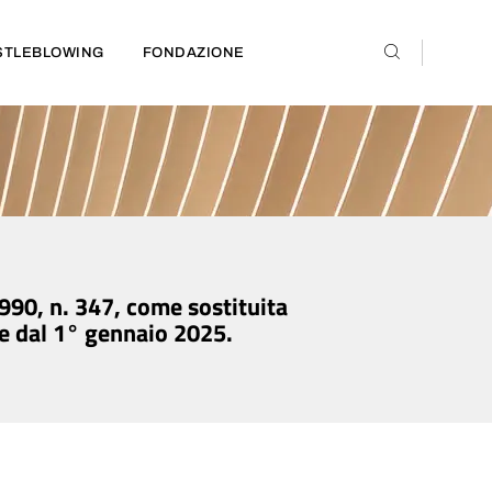
STLEBLOWING
FONDAZIONE
 1990, n. 347, come sostituita
re dal 1° gennaio 2025.