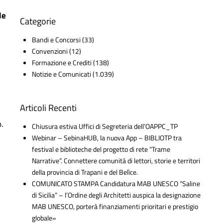
le
Categorie
Bandi e Concorsi
(33)
Convenzioni
(12)
Formazione e Crediti
(138)
Notizie e Comunicati
(1.039)
Articoli Recenti
.
Chiusura estiva Uffici di Segreteria dell’OAPPC_TP
Webinar – SebinaHUB, la nuova App – BIBLIOTP tra
festival e biblioteche del progetto di rete “Trame
Narrative”. Connettere comunità di lettori, storie e territori
della provincia di Trapani e del Belìce.
COMUNICATO STAMPA Candidatura MAB UNESCO “Saline
di Sicilia” – l’Ordine degli Architetti auspica la designazione
MAB UNESCO, porterà finanziamenti prioritari e prestigio
globale»