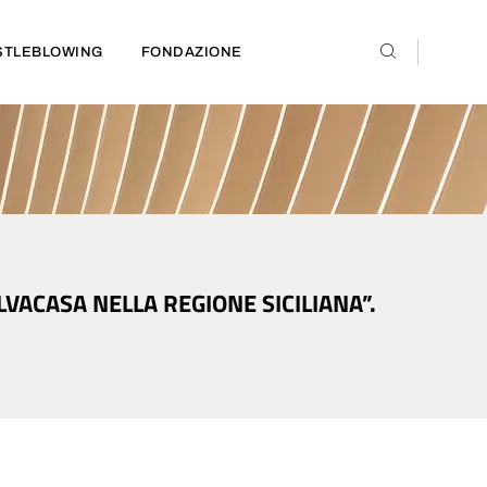
STLEBLOWING
FONDAZIONE
ALVACASA NELLA REGIONE SICILIANA”.