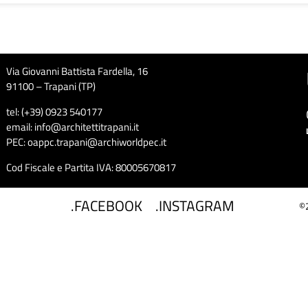
Via Giovanni Battista Fardella, 16
91100 – Trapani (TP)
tel: (+39) 0923 540177
email: info@architettitrapani.it
PEC: oappc.trapani@archiworldpec.it
Cod Fiscale e Partita IVA: 80005670817
.FACEBOOK
.INSTAGRAM
©2