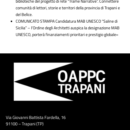
biblioteche del progetto di rete “Trame Narrative”. Connettere
comunità di lettori, storie e territori della provincia di Trapani e
del Belìce.
COMUNICATO STAMPA Candidatura MAB UNESCO “Saline di
Sicilia” – l’Ordine degli Architetti auspica la designazione MAB
UNESCO, porterà finanziamenti prioritari e prestigio globale»
Via Giovanni Battista Fardella, 16
91100 – Trapani (TP)