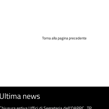
Torna alla pagina precedente
Ultima news
Chiusura estiva Uffici di Segreteria dell’OAPPC_TP