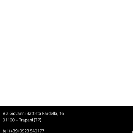
Via Giovanni Battista Fardella, 16
91100 – Trapani (TP)
tel: (+39) 0923 540177