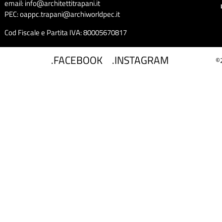
email: info@architettitrapani.it
PEC: oappc.trapani@archiworldpec.it
Cod Fiscale e Partita IVA: 80005670817
.FACEBOOK
.INSTAGRAM
©2