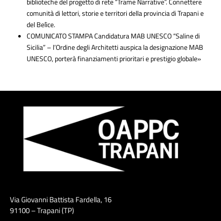
biblioteche del progetto di rete “Trame Narrative”. Connettere
comunità di lettori, storie e territori della provincia di Trapani e
del Belìce.
COMUNICATO STAMPA Candidatura MAB UNESCO “Saline di
Sicilia” – l’Ordine degli Architetti auspica la designazione MAB
UNESCO, porterà finanziamenti prioritari e prestigio globale»
Via Giovanni Battista Fardella, 16
91100 – Trapani (TP)