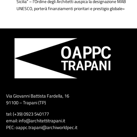
Sicilia” – l’Ordine degli Architetti auspica la designazione MAB
UNESCO, porterà finanziamenti prioritari e prestigio globale»
Via Giovanni Battista Fardella, 16
91100 – Trapani (TP)
tel: (+39) 0923 540177
email: info@architettitrapani.it
PEC: oappc.trapani@archiworldpec.it