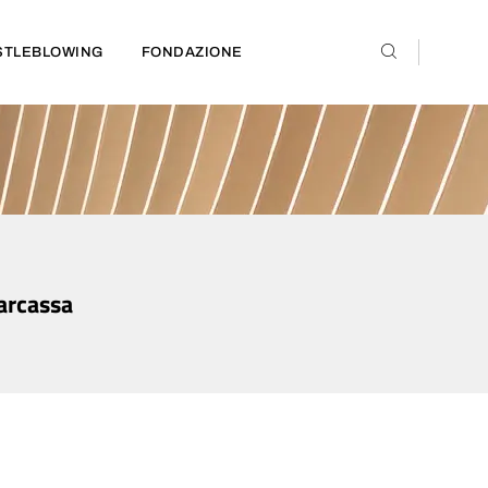
STLEBLOWING
FONDAZIONE
narcassa