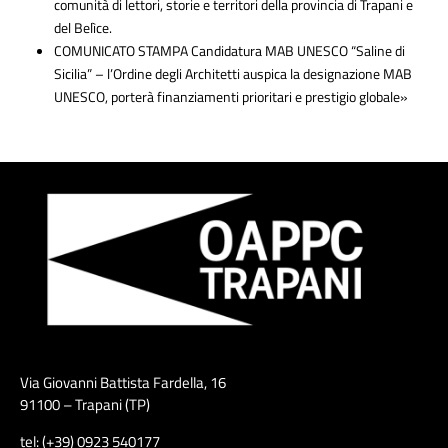
comunità di lettori, storie e territori della provincia di Trapani e
del Belìce.
COMUNICATO STAMPA Candidatura MAB UNESCO “Saline di
Sicilia” – l’Ordine degli Architetti auspica la designazione MAB
UNESCO, porterà finanziamenti prioritari e prestigio globale»
Via Giovanni Battista Fardella, 16
91100 – Trapani (TP)
tel: (+39) 0923 540177