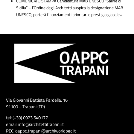
COMUNICATO STAMPA Candidatura MAB UNESCO “Saline di
Sicilia” – l’Ordine degli Architetti auspica la designazione MAB
UNESCO, porterà finanziamenti prioritari e prestigio globale»
Via Giovanni Battista Fardella, 16
91100 – Trapani (TP)
tel: (+39) 0923 540177
email: info@architettitrapani.it
PEC: oappc.trapani@archiworldpec.it