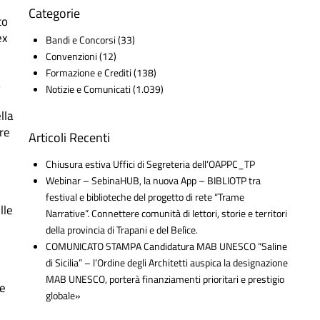
Categorie
to
ex
Bandi e Concorsi
(33)
Convenzioni
(12)
Formazione e Crediti
(138)
a
Notizie e Comunicati
(1.039)
lla
re
Articoli Recenti
Chiusura estiva Uffici di Segreteria dell’OAPPC_TP
Webinar – SebinaHUB, la nuova App – BIBLIOTP tra
festival e biblioteche del progetto di rete “Trame
lle
Narrative”. Connettere comunità di lettori, storie e territori
della provincia di Trapani e del Belìce.
COMUNICATO STAMPA Candidatura MAB UNESCO “Saline
di Sicilia” – l’Ordine degli Architetti auspica la designazione
MAB UNESCO, porterà finanziamenti prioritari e prestigio
ve
globale»