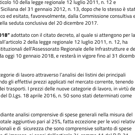
rticolo 10 della legge regionale 12 luglio 2011, n. 12 e
 Siciliana del 31 gennaio 2012, n. 13, dopo che lo stesso è sta
ico ed esitato, favorevolmente, dalla Commissione consultiva 
nella seduta conclusiva del 20 dicembre 2017.
2018”
adottato con il citato decreto, al quale si attengono per l
 all’articolo 2 della legge regionale 12 luglio 2011, n. 12, ha
istituzionali dell’Assessorato Regionale delle Infrastrutture e de
 da oggi 10 gennaio 2018, e resterà in vigore fino al 31 dicemb
gorie di lavoro attraverso l’analisi dei listini dei principali
ndo gli effettivi prezzi applicati nel mercato corrente, tenendo
i trasporti. I prezzi delle nuove categorie di lavoro, in virtù de
) del D.Lgs. 18 aprile 2016, n. 50 sono stati determinati come
diante analisi comprensive di spese generali nella misura del
tale aggiuntivo pari al 25%, fatta eccezione per le voci relati
ionali e di sicurezza che sono comprensive soltanto di spese