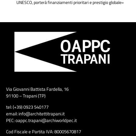
UNESCO, porterà finanziamenti prioritari e prestigio globale»
Via Giovanni Battista Fardella, 16
91100 – Trapani (TP)
tel: (+39) 0923 540177
email: info@architettitrapani.it
PEC: oappc.trapani@archiworldpec.it
Cod Fiscale e Partita IVA: 80005670817