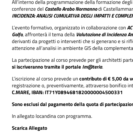
All’interno della programmazione della formazione degli i
conferenze del
Castello Arabo Normanno
di Castellammare 
INCIDENZA: ANALISI CUMULATIVA DEGLI IMPATTI E COMPLE
L’evento formativo, organizzato in collaborazione con
AC
Golfo
, affronterà il tema della
Valutazione di Incidenza A
derivanti da progetti o interventi che si generano e si ri
attenzione all’analisi in ambiente GIS della complementari
La partecipazione al corso prevede per gli architetti part
si iscriveranno tramite il portale
Im@teria
.
L’iscrizione al corso prevede un
contributo di € 5,00
da v
registrazione o, preventivamente, attraverso bonifico in
C.MARE,
IBAN: IT71Y0894681820000004500331
Sono esclusi dal pagamento della quota di partecipazione
In allegato locandina con programma.
Scarica Allegato