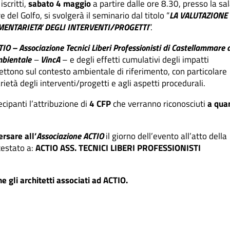
scritti,
sabato 4 maggio
a partire dalle ore 8.30, presso la sa
del Golfo, si svolgerà il seminario dal titolo “
LA VALUTAZIONE 
MENTARIETA’ DEGLI INTERVENTI/PROGETTI
”.
TIO – Associazione Tecnici Liberi Professionisti di Castellammare 
mbientale
–
VincA
– e degli effetti cumulativi degli impatti
flettono sul contesto ambientale di riferimento, con particolare
età degli interventi/progetti e agli aspetti procedurali.
ecipanti l’attribuzione di
4 CFP
che verranno riconosciuti
a qua
ersare all’
Associazione ACTIO
il giorno dell’evento all’atto della
testato
a:
ACTIO
ASS. TECNICI LIBERI PROFESSIONISTI
 gli architetti associati ad ACTIO.