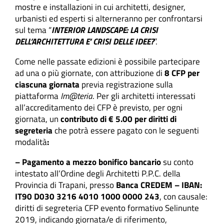
mostre e installazioni in cui architetti, designer,
urbanisti ed esperti si alterneranno per confrontarsi
sul tema “
INTERIOR LANDSCAPE: LA CRISI
DELL’ARCHITETTURA E’ CRISI DELLE IDEE?
”.
Come nelle passate edizioni è possibile partecipare
ad una o più giornate, con attribuzione di
8 CFP per
ciascuna giornata
previa registrazione sulla
piattaforma
Im@teria
.
Per gli architetti interessati
all’accreditamento dei CFP è previsto, per ogni
giornata, un
contributo di € 5.00 per diritti di
segreteria
che
potrà essere pagato con le seguenti
modalità
:
– Pagamento a mezzo bonifico bancario
su conto
intestato all’Ordine degli Architetti P.P.C. della
Provincia di Trapani, presso
Banca CREDEM – IBAN:
IT90 D030 3216 4010 1000 0000 243
, con causale:
diritti di segreteria CFP evento formativo Selinunte
2019, indicando giornata/e di riferimento,