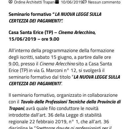
Ordine Architetti Trapani
10/06/2019
Nessun commento
Seminario formativo “
LA NUOVA LEGGE SULLA
CERTEZZA DEI PAGAMENTI
”.
Casa Santa Erice (TP) –
Cinema Arlecchino
,
15/06/2019 – ore 9.00
All’interno della programmazione della formazione
degli iscritti, sabato 15 giugno, a partire dalle ore
9.00, presso il
Cinema Arlecchino
sito a Casa Santa
Erice (TP) in via G. Marconi n° 12, si svolgerà il
seminario formativo dal titolo “
LA NUOVA LEGGE SULLA
CERTEZZA DEI PAGAMENTI
”.
Il seminario formativo, organizzato in collaborazione
con il
Tavolo delle Professioni Tecniche della Provincia di
Trapani
,
avrà quale filo conduttore le novità
introdotte dall’art. 36 della Legge di stabilità
regionale 22 febbraio 2019, n° 1, che all’art. 36
disciplina le “
Spettanze dovute ai professionisti per il