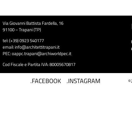
Via Giovanni Battista Fardella, 16
91100 – Trapani (TP)
tel: (+39) 0923 540177
email: info@architettitrapani.it
PEC: oappc.trapani@archiworldpec.it
Cod Fiscale e Partita IVA: 80005670817
.FACEBOOK
.INSTAGRAM
©2