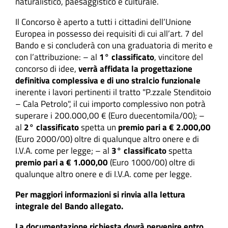
naturalistico, paesaggistico e culturale.
Il Concorso è aperto a tutti i cittadini dell’Unione
Europea in possesso dei requisiti di cui all’art. 7 del
Bando e si concluderà con una graduatoria di merito e
con l’attribuzione: – al
1° classificato
, vincitore del
concorso di idee,
verrà affidata la progettazione
definitiva complessiva e di uno stralcio funzionale
inerente i lavori pertinenti il tratto "P.zzale Stenditoio
– Cala Petrolo", il cui importo complessivo non potrà
superare i 200.000,00 € (Euro duecentomila/00); –
al
2° classificato
spetta un
premio pari a € 2.000,00
(Euro 2000/00) oltre di qualunque altro onere e di
I.V.A. come per legge; – al
3° classificato
spetta
premio pari a € 1.000,00
(Euro 1000/00) oltre di
qualunque altro onere e di I.V.A. come per legge.
Per maggiori informazioni si rinvia alla lettura
integrale del Bando allegato.
La documentazione richiesta dovrà pervenire entro