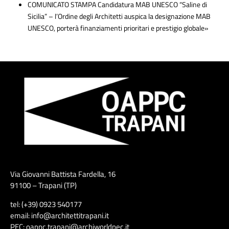
COMUNICATO STAMPA Candidatura MAB UNESCO “Saline di
Sicilia” – l’Ordine degli Architetti auspica la designazione MAB
UNESCO, porterà finanziamenti prioritari e prestigio globale»
Via Giovanni Battista Fardella, 16
91100 – Trapani (TP)
tel: (+39) 0923 540177
email: info@architettitrapani.it
PEC: oappc.trapani@archiworldpec.it