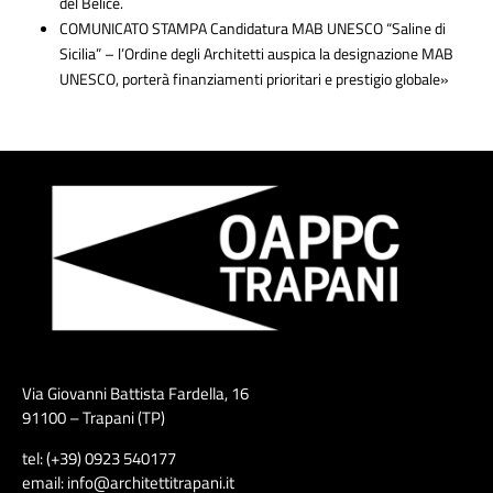
del Belìce.
COMUNICATO STAMPA Candidatura MAB UNESCO “Saline di
Sicilia” – l’Ordine degli Architetti auspica la designazione MAB
UNESCO, porterà finanziamenti prioritari e prestigio globale»
Via Giovanni Battista Fardella, 16
91100 – Trapani (TP)
tel: (+39) 0923 540177
email: info@architettitrapani.it