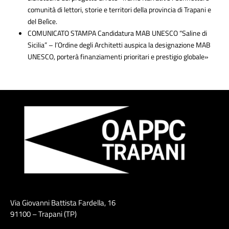
comunità di lettori, storie e territori della provincia di Trapani e
del Belìce.
COMUNICATO STAMPA Candidatura MAB UNESCO “Saline di
Sicilia” – l’Ordine degli Architetti auspica la designazione MAB
UNESCO, porterà finanziamenti prioritari e prestigio globale»
Via Giovanni Battista Fardella, 16
91100 – Trapani (TP)