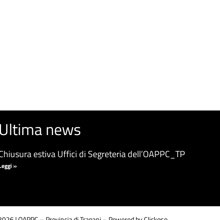
Ultima news
Chiusura estiva Uffici di Segreteria dell’OAPPC_TP
Leggi »
026 | OAPPC – Provincia di Trapani –
Powered by Clickoso