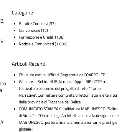
Categorie
B,
Bandi e Concorsi
(33)
Convenzioni
(12)
Formazione e Crediti
(138)
8.
Notizie e Comunicati
(1.039)
Articoli Recenti
Chiusura estiva Uffici di Segreteria dell’OAPPC_TP
Webinar – SebinaHUB, la nuova App – BIBLIOTP tra
ato
festival e biblioteche del progetto di rete “Trame
ia
Narrative”. Connettere comunità di lettori, storie e territori
della provincia di Trapani e del Belìce.
COMUNICATO STAMPA Candidatura MAB UNESCO “Saline
di Sicilia” – l’Ordine degli Architetti auspica la designazione
 A
MAB UNESCO, porterà finanziamenti prioritari e prestigio
globale»