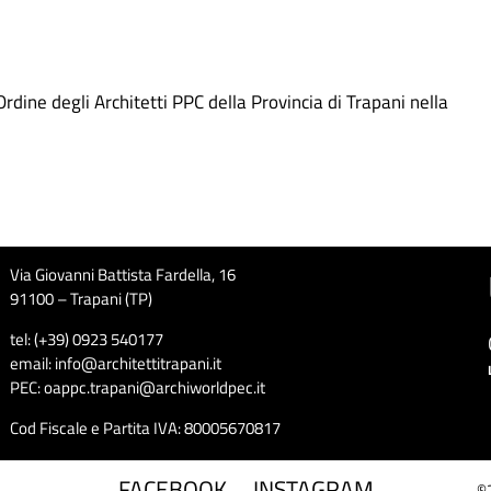
.
’Ordine degli Architetti PPC della Provincia di Trapani nella
Via Giovanni Battista Fardella, 16
91100 – Trapani (TP)
tel: (+39) 0923 540177
email: info@architettitrapani.it
PEC: oappc.trapani@archiworldpec.it
Cod Fiscale e Partita IVA: 80005670817
.FACEBOOK
.INSTAGRAM
©2