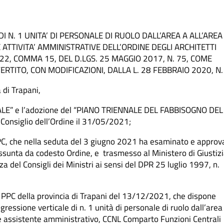
 N. 1 UNITA’ DI PERSONALE DI RUOLO DALL’AREA A ALL’AREA 
ATTIVITA’ AMMINISTRATIVE DELL’ORDINE DEGLI ARCHITETTI
T. 22, COMMA 15, DEL D.LGS. 25 MAGGIO 2017, N. 75, COME
RTITO, CON MODIFICAZIONI, DALLA L. 28 FEBBRAIO 2020, N. 
a di Trapani,
ALE” e l’adozione del “PIANO TRIENNALE DEL FABBISOGNO DEL
onsiglio dell’Ordine il 31/05/2021;
C, che nella seduta del 3 giugno 2021 ha esaminato e approv
ssunta da codesto Ordine, e trasmesso al Ministero di Giustiz
a del Consigli dei Ministri ai sensi del DPR 25 luglio 1997, n.
tti PPC della provincia di Trapani del 13/12/2021, che dispone
gressione verticale di n. 1 unità di personale di ruolo dall’area
le assistente amministrativo, CCNL Comparto Funzioni Centrali