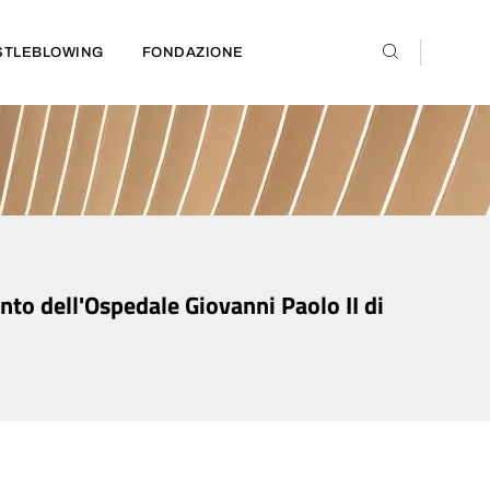
STLEBLOWING
FONDAZIONE
nto dell'Ospedale Giovanni Paolo II di