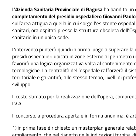
L’
Azienda Sanitaria Provinciale di Ragusa
ha bandito un c
completamento del presidio ospedaliero Giovanni Paolo 
sull’area attigua a quella in cui sorge l’esistente ospedale
sanitari, ora ospitati presso la struttura obsoleta dell’
sanitarie in un’unica sede.
L’intervento punterà quindi in primo luogo a superare la cr
presidi ospedalieri ubicati in zone esterne al perimetro
favorirà una logica organizzativa volta al contenimento de
tecnologiche. La centralità dell’ospedale rafforzerà il s
territoriale e garantirà, allo stesso tempo, livelli di pro
sviluppo.
Il costo stimato per la realizzazione dell’opera, comprens
I.V.A.
Il concorso, a procedura aperta e in forma anonima, è art
1) in prima fase è richiesto un masterplan generale relat
ampliamento, che nel rispetto delle indicazioni fornite, dim