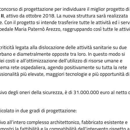
oncorso di progettazione per individuare il miglior progetto di
II
, attivo da ottobre 2018. La nuova struttura sarà realizzata
. Con il progetto si intende trasferire tutte le attività ed i serv
Ospedale Maria Paternò Arezzo, raggruppando così tutte le attiv
iticità legata alla dislocazione delle attività sanitarie su due
 urbano e diametralmente opposte tra loro. In questo modo si
i costi e all’ottimizzazione dell’utilizzo di risorse umane e
istema rete ospedaliera, agendo positivamente su tutta la rete
fessionalità più elevate, maggiori tecnologie e più opportunità di
ivo degli oneri della sicurezza, è di 31.000.000 euro al netto d
icolato in due gradi di progettazione:
ivo all’intero complesso architettonico, fabbricato esistente e
ostri la fattibilità e la compatibilità dell’intervento rispetto a