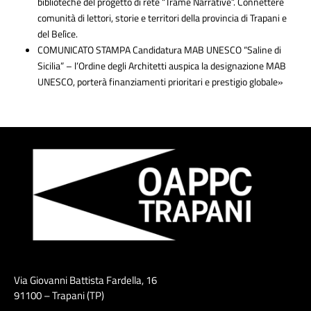
biblioteche del progetto di rete “Trame Narrative”. Connettere
comunità di lettori, storie e territori della provincia di Trapani e
del Belìce.
COMUNICATO STAMPA Candidatura MAB UNESCO “Saline di
Sicilia” – l’Ordine degli Architetti auspica la designazione MAB
UNESCO, porterà finanziamenti prioritari e prestigio globale»
Via Giovanni Battista Fardella, 16
91100 – Trapani (TP)