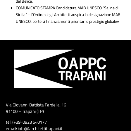
del Belìce.
COMUNICATO STAMPA Candidatura MAB UNESCO “Saline di
Sicilia” – l’Ordine degli Architetti auspica la designazione MAB
UNESCO, porterà finanziamenti prioritari e prestigio globale»
Via Giovanni Battista Fardella, 16
91100 – Trapani (TP)
tel: (+39) 0923 540177
email: info@architettitrapani.it