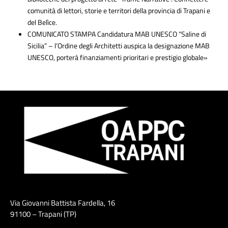
comunità di lettori, storie e territori della provincia di Trapani e
del Belìce.
COMUNICATO STAMPA Candidatura MAB UNESCO “Saline di
Sicilia” – l’Ordine degli Architetti auspica la designazione MAB
UNESCO, porterà finanziamenti prioritari e prestigio globale»
Via Giovanni Battista Fardella, 16
91100 – Trapani (TP)